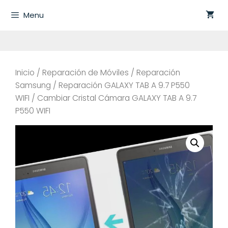
Saltar
Menu
al
contenido
Inicio
/
Reparación de Móviles
/
Reparación
Samsung
/
Reparación GALAXY TAB A 9.7 P550
WIFI
/ Cambiar Cristal Cámara GALAXY TAB A 9.7
P550 WIFI