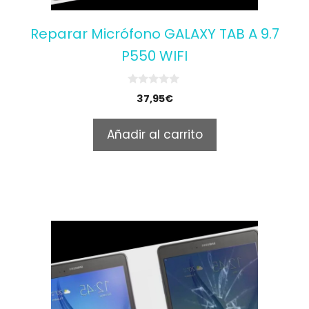
Reparar Micrófono GALAXY TAB A 9.7
P550 WIFI
0
37,95
€
o
u
t
Añadir al carrito
o
f
5