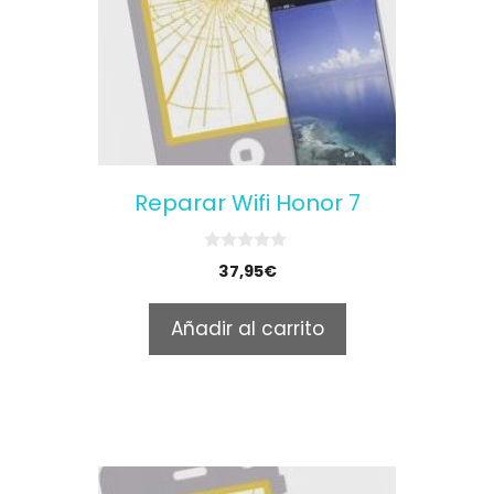
Reparar Wifi Honor 7
0
37,95
€
o
u
t
Añadir al carrito
o
f
5