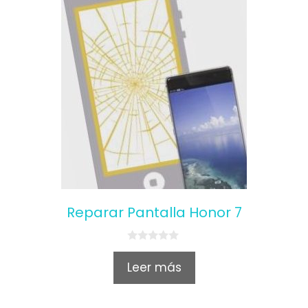
Reparar Pantalla Honor 7
0
o
Leer más
u
t
o
f
5