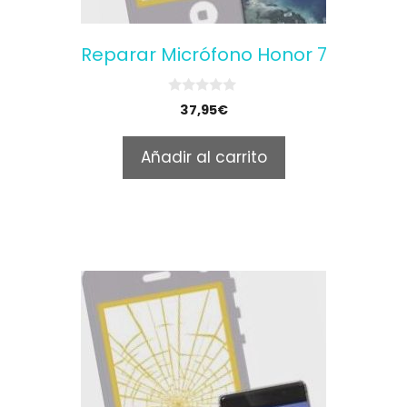
Reparar Micrófono Honor 7
0
37,95
€
o
u
t
Añadir al carrito
o
f
5