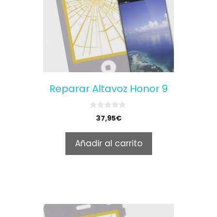
Reparar Altavoz Honor 9
0
37,95
€
o
u
t
Añadir al carrito
o
f
5