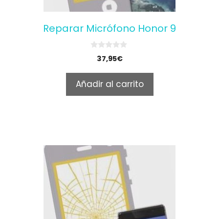
Reparar Micrófono Honor 9
0
37,95
€
o
u
t
Añadir al carrito
o
f
5