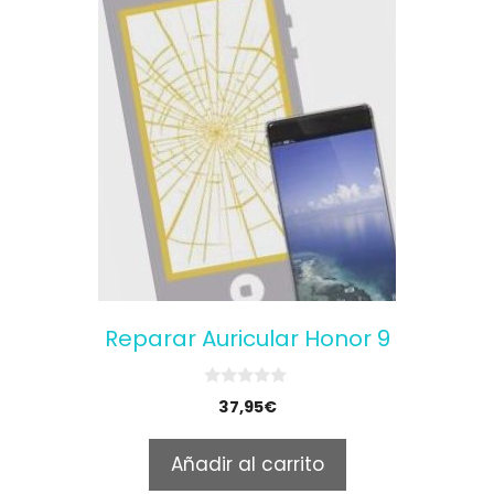
Reparar Auricular Honor 9
0
37,95
€
o
u
t
Añadir al carrito
o
f
5