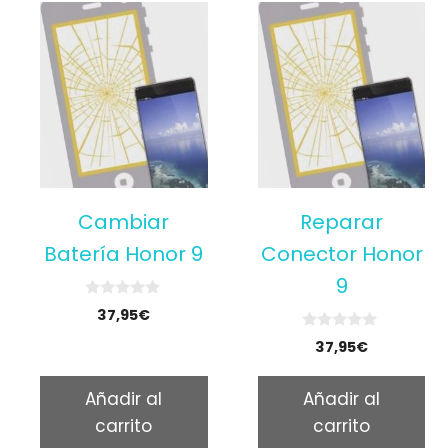
Cambiar
Reparar
Batería Honor 9
Conector Honor
9
0
37,95
€
o
u
0
37,95
€
t
o
o
u
f
t
5
Añadir al
Añadir al
o
f
carrito
carrito
5