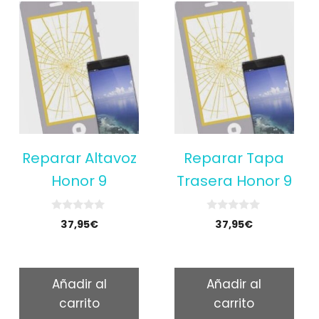
Reparar Altavoz
Reparar Tapa
Honor 9
Trasera Honor 9
0
0
37,95
€
37,95
€
o
o
u
u
t
t
o
o
f
f
5
5
Añadir al
Añadir al
carrito
carrito