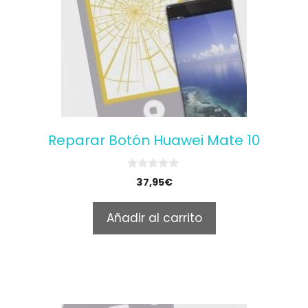
Reparar Botón Huawei Mate 10
0
37,95
€
o
u
t
Añadir al carrito
o
f
5