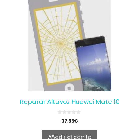
Reparar Altavoz Huawei Mate 10
0
37,95
€
o
u
t
Añadir al carrito
o