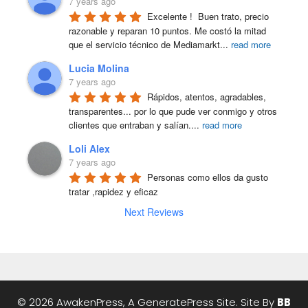
7 years ago
Excelente !  Buen trato, precio 
razonable y reparan 10 puntos. Me costó la mitad 
que el servicio técnico de Mediamarkt
...
read more
Lucia Molina
7 years ago
Rápidos, atentos, agradables, 
transparentes... por lo que pude ver conmigo y otros 
clientes que entraban y salían.
...
read more
Loli Alex
7 years ago
Personas como ellos da gusto 
tratar ,rapidez y eficaz
Next Reviews
© 2026 AwakenPress, A
GeneratePress
Site. Site By
BB