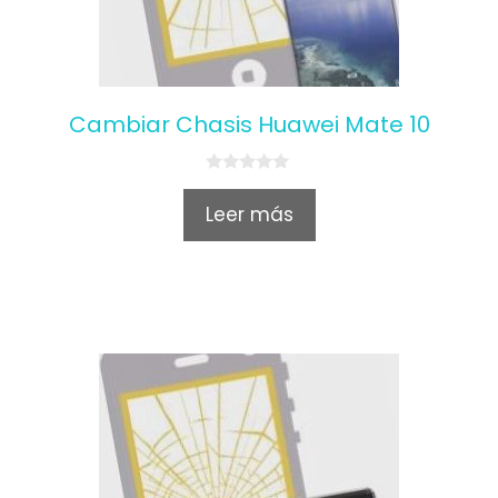
Cambiar Chasis Huawei Mate 10
0
o
Leer más
u
t
o
f
5