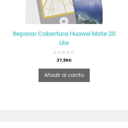
Reparar Cobertura Huawei Mate 20
Lite
0
37,95
€
o
u
t
Añadir al carrito
o
f
5