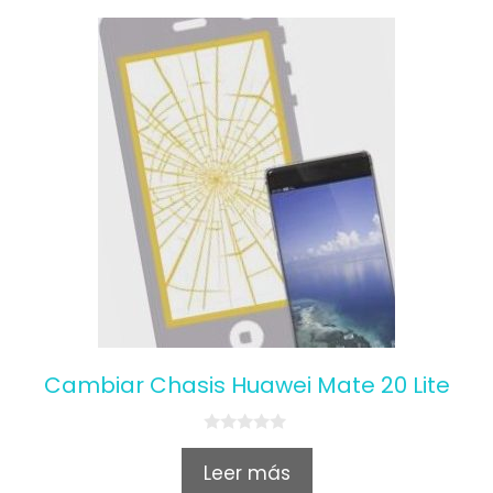
Cambiar Chasis Huawei Mate 20 Lite
0
o
Leer más
u
t