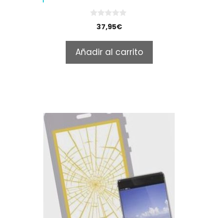
0
37,95
€
o
u
t
Añadir al carrito
o
f
5