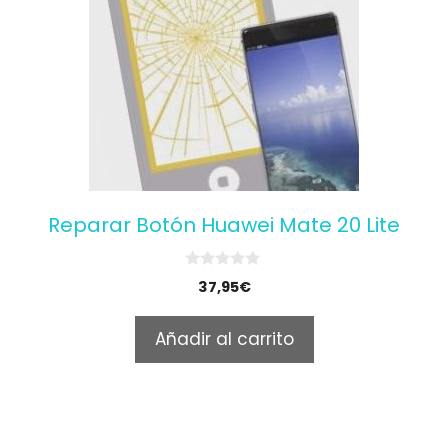
Reparar Botón Huawei Mate 20 Lite
0
37,95
€
o
u
t
Añadir al carrito
o
f
5