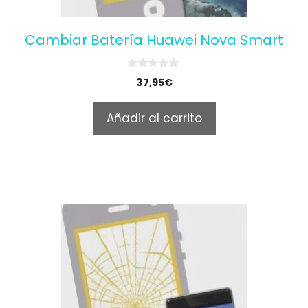
Cambiar Batería Huawei Nova Smart
0
37,95
€
o
u
t
Añadir al carrito
o
f
5