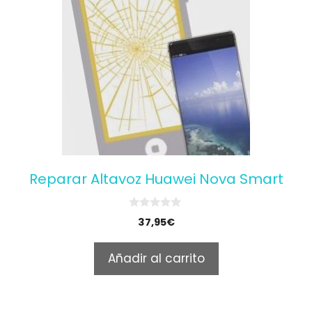
Reparar Altavoz Huawei Nova Smart
0
37,95
€
o
u
t
Añadir al carrito
o
f
5