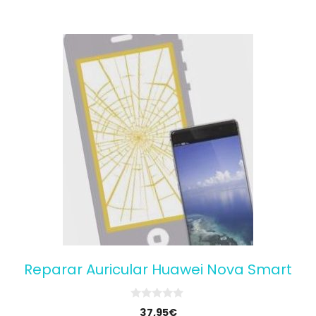
Reparar Auricular Huawei Nova Smart
0
37,95
€