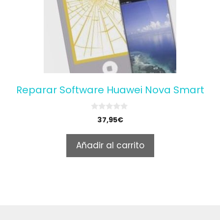
Reparar Software Huawei Nova Smart
0
37,95
€
o
u
t
Añadir al carrito
o
f
5