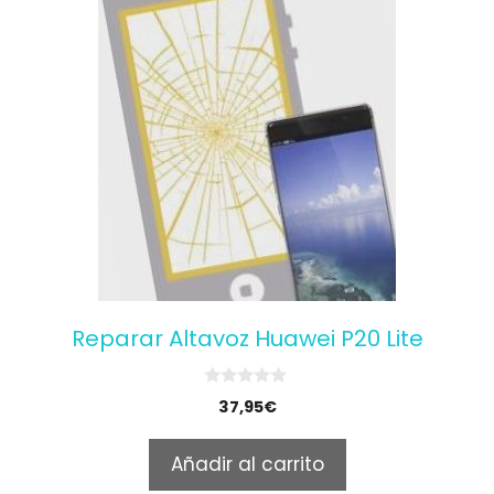
Reparar Altavoz Huawei P20 Lite
0
37,95
€
o
u
t
Añadir al carrito
o
f
5