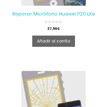
Reparar Micrófono Huawei P20 Lite
0
37,95
€
o
u
t
Añadir al carrito
o
f
5