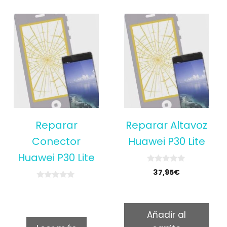
Reparar
Reparar Altavoz
Conector
Huawei P30 Lite
Huawei P30 Lite
0
37,95
€
o
u
0
t
o
o
u
f
t
5
Añadir al
o
f