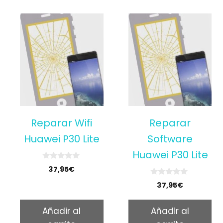
Reparar Wifi
Reparar
Huawei P30 Lite
Software
Huawei P30 Lite
0
37,95
€
o
u
0
37,95
€
t
o
o
u
f
t
5
Añadir al
Añadir al
o
f