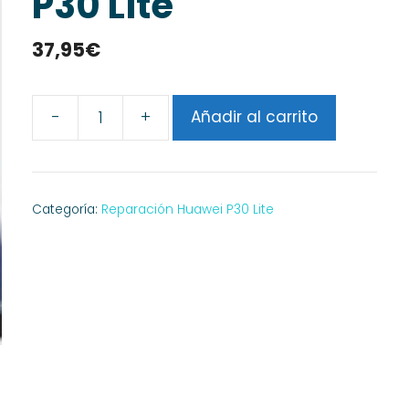
P30 Lite
37,95
€
-
+
Añadir al carrito
Reparar
Cobertura
Huawei
P30
Categoría:
Reparación Huawei P30 Lite
Lite
cantidad