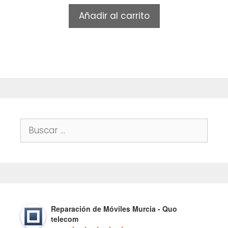
u
t
Añadir al carrito
o
f
5
Buscar:
Reparación de Móviles Murcia - Quo
telecom