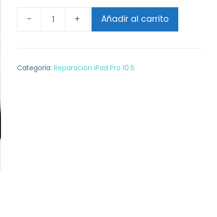
-
+
Añadir al carrito
Reparar
Wifi
iPad
Pro
Categoría:
Reparación iPad Pro 10.5
10.5
cantidad