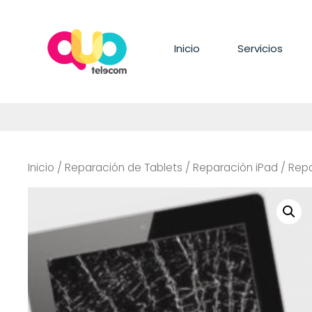
Saltar
al
contenido
Inicio
Servicios
Inicio
/
Reparación de Tablets
/
Reparación iPad
/
Repa