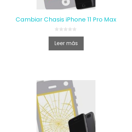
Cambiar Chasis iPhone 11 Pro Max
0
o
Leer más
u
t
o
f
5