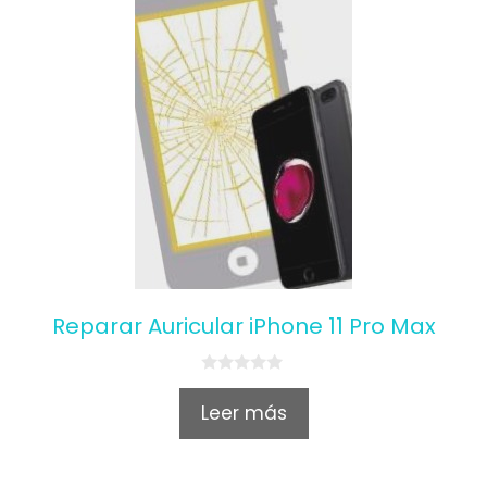
Reparar Auricular iPhone 11 Pro Max
0
o
Leer más
u
t
o
f
5