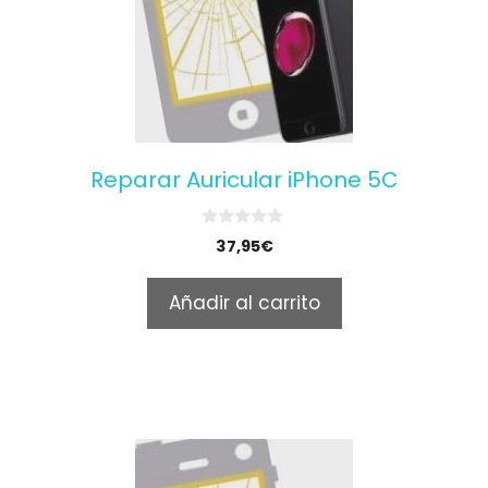
Reparar Auricular iPhone 5C
0
37,95
€
o
u
t
Añadir al carrito
o
f
5