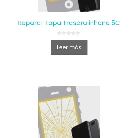
Reparar Tapa Trasera iPhone 5C
0
o
Leer más
u
t
o
f
5