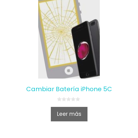
Cambiar Batería iPhone 5C
0
o
Leer más
u
t
o
f
5