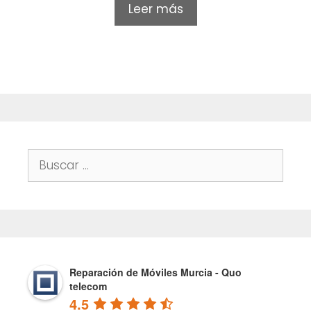
o
Leer más
u
t
o
f
5
Buscar:
Reparación de Móviles Murcia - Quo
telecom
4.5