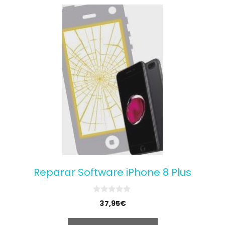
Reparar Software iPhone 8 Plus
0
37,95
€
o
u
t