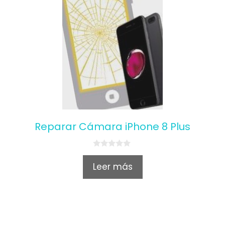
Reparar Cámara iPhone 8 Plus
0
o
Leer más
u
t
o
f
5