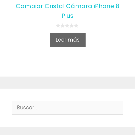
Cambiar Cristal Cámara iPhone 8
Plus
0
o
Leer más
u
t
o
f
5
Buscar: