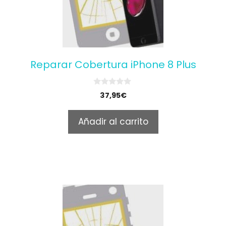
Reparar Cobertura iPhone 8 Plus
0
37,95
€
o
u
t
Añadir al carrito
o
f
5