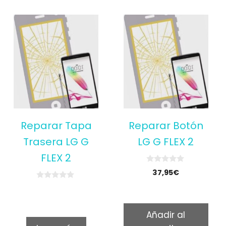
Reparar Tapa
Reparar Botón
Trasera LG G
LG G FLEX 2
FLEX 2
0
37,95
€
o
u
0
t
o
o
u
f
t
5
Añadir al
o
f