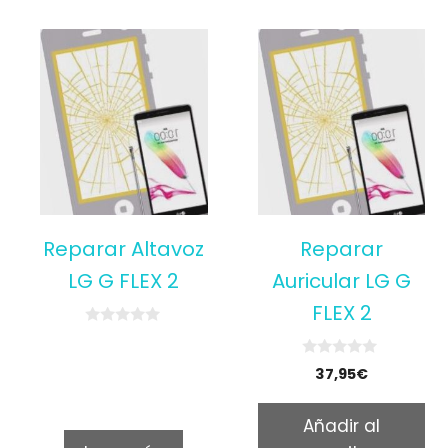
Reparar Altavoz
Reparar
LG G FLEX 2
Auricular LG G
FLEX 2
0
o
u
0
37,95
€
t
o
o
u
f
t
5
Añadir al
o
f