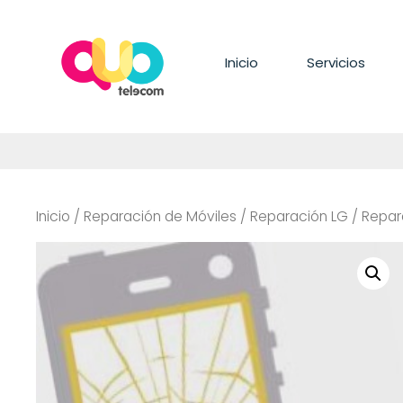
Saltar
al
contenido
Inicio
Servicios
Inicio
/
Reparación de Móviles
/
Reparación LG
/
Repar