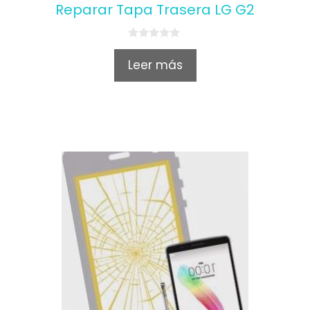
Reparar Tapa Trasera LG G2
0
o
Leer más
u
t
o
f
5