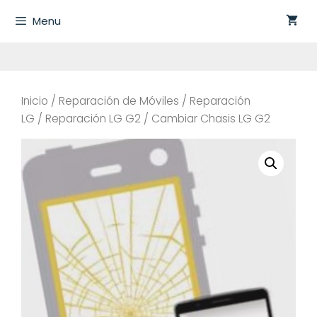
Saltar
Menu
al
contenido
Inicio
/
Reparación de Móviles
/
Reparación
LG
/
Reparación LG G2
/ Cambiar Chasis LG G2