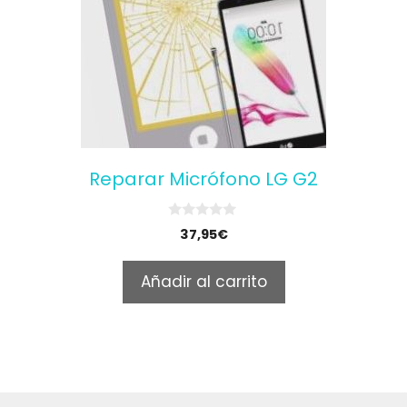
Reparar Micrófono LG G2
0
37,95
€
o
u
t
Añadir al carrito
o
f
5