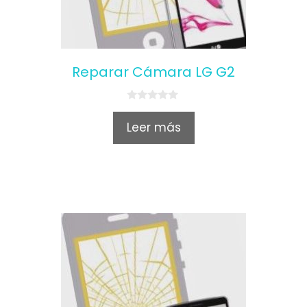
Reparar Cámara LG G2
0
o
Leer más
u
t
o
f
5