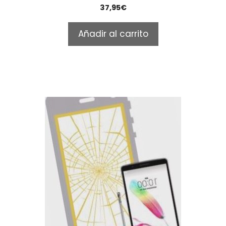
0
37,95
€
o
u
t
Añadir al carrito
o
f
5