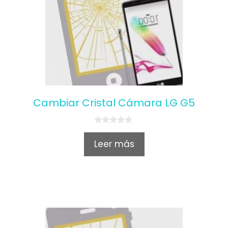
Cambiar Cristal Cámara LG G5
0
o
Leer más
u
t
o
f
5