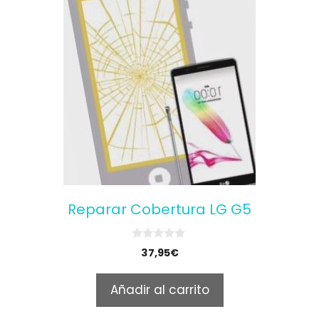
Reparar Cobertura LG G5
0
37,95
€
o
u
t
Añadir al carrito
o
f
5