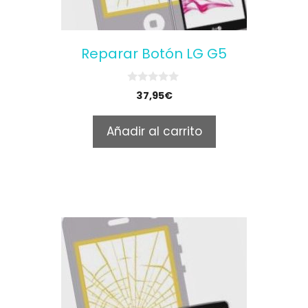
Reparar Botón LG G5
0
37,95
€
o
u
t
Añadir al carrito
o
f
5