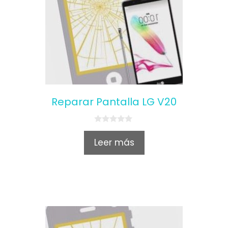
Reparar Pantalla LG V20
0
o
Leer más
u
t
o
f
5