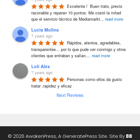
Excelente !  Buen trato, precio 
razonable y reparan 10 puntos. Me costó la mitad 
que el servicio técnico de Mediamarkt
...
read more
Lucia Molina
7 years ago
Rápidos, atentos, agradables, 
transparentes... por lo que pude ver conmigo y otros 
clientes que entraban y salían.
...
read more
Loli Alex
7 years ago
Personas como ellos da gusto 
tratar ,rapidez y eficaz
Next Reviews
© 2026 AwakenPress, A
GeneratePress
Site. Site By
BB