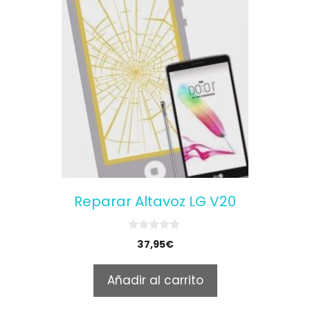
Reparar Altavoz LG V20
0
37,95
€
o
u
t
Añadir al carrito
o
f
5