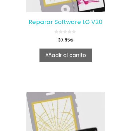
Reparar Software LG V20
0
37,95
€
o
u
t
Añadir al carrito
o
f
5