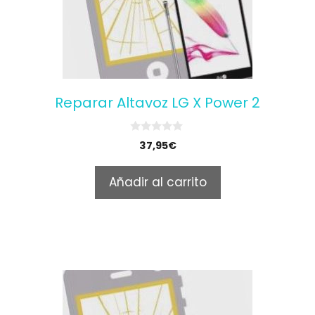
Reparar Altavoz LG X Power 2
0
37,95
€
o
u
t
Añadir al carrito
o
f
5