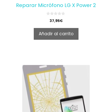
Reparar Micrófono LG X Power 2
0
37,95
€
o
u
t
Añadir al carrito
o
f
5