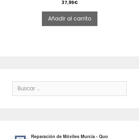
0
37,95
€
o
u
t
Añadir al carrito
o
f
5
Buscar:
Reparación de Móviles Murcia - Quo