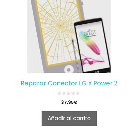
Reparar Conector LG X Power 2
0
37,95
€
o
u
t
Añadir al carrito
o
f
5