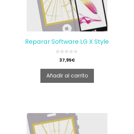
Reparar Software LG X Style
0
37,95
€
o
u
t
Añadir al carrito
o
f
5