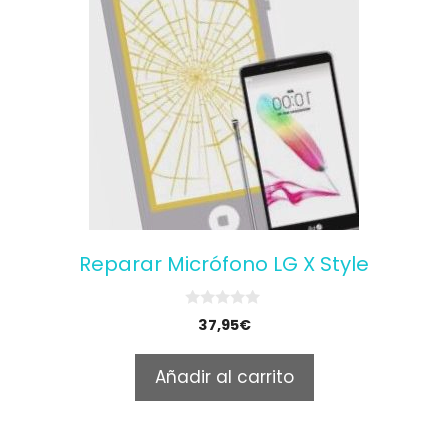
Reparar Micrófono LG X Style
0
37,95
€
o
u
t
Añadir al carrito
o
f
5