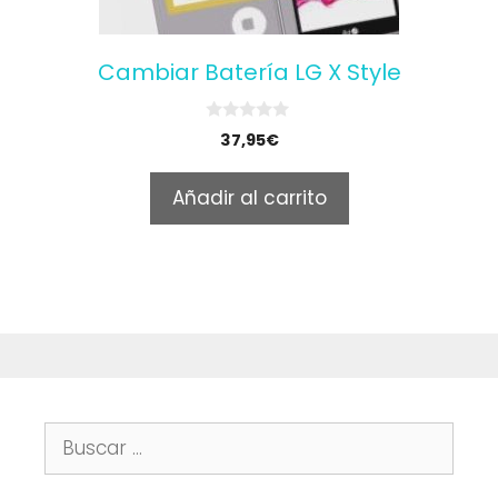
Cambiar Batería LG X Style
0
37,95
€
o
u
t
Añadir al carrito
o
f
5
Buscar: