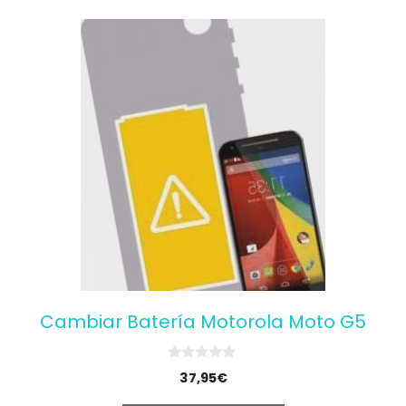
Cambiar Batería Motorola Moto G5
0
37,95
€
o
u