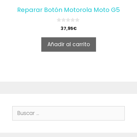
Reparar Botón Motorola Moto G5
0
37,95
€
o
u
t
Añadir al carrito
o
f
5
Buscar: