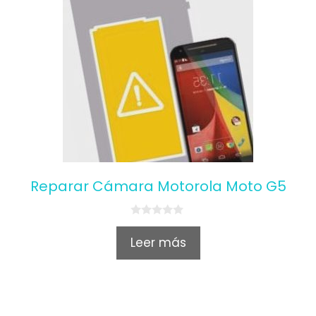
Reparar Cámara Motorola Moto G5
0
o
Leer más
u
t
o
f
5