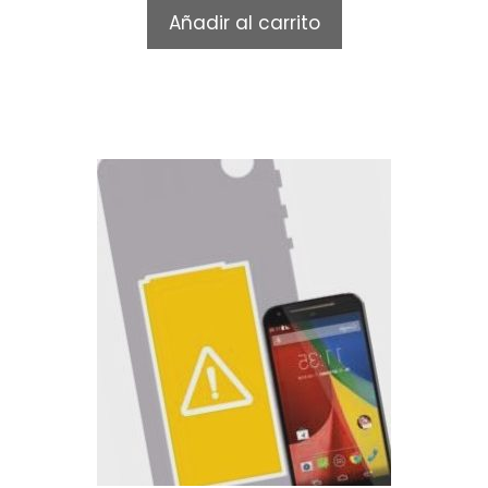
t
Añadir al carrito
o
f
5