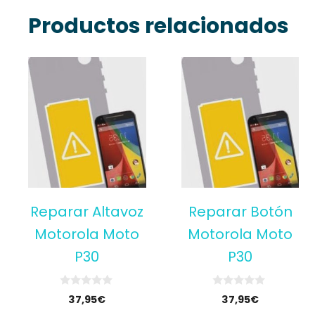
Productos relacionados
Reparar Altavoz
Reparar Botón
Motorola Moto
Motorola Moto
P30
P30
0
0
37,95
€
37,95
€
o
o
u
u