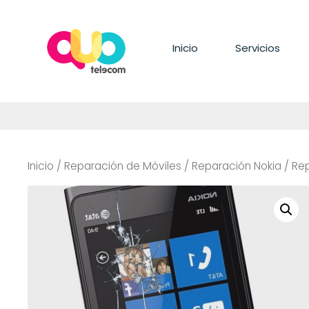
Saltar
al
contenido
Inicio
Servicios
Inicio
/
Reparación de Móviles
/
Reparación Nokia
/
Rep