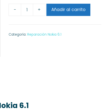
-
+
Añadir al carrito
Reparar
Altavoz
Nokia
6.1
Categoría:
Reparación Nokia 6.1
cantidad
okia 6.1