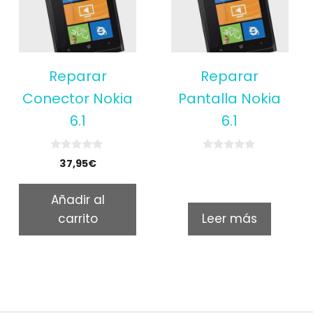
Reparar
Reparar
Conector Nokia
Pantalla Nokia
6.1
6.1
0
0
37,95
€
o
o
u
u
t
t
Añadir al
o
o
f
f
carrito
Leer más
5
5