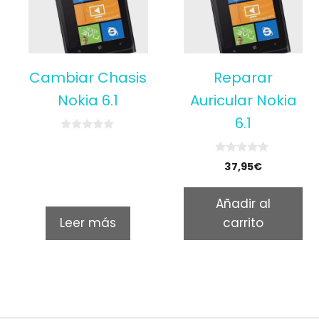
Cambiar Chasis
Reparar
Nokia 6.1
Auricular Nokia
6.1
0
o
u
0
37,95
€
t
o
o
u
f
t
5
Añadir al
o
f
Leer más
carrito
5