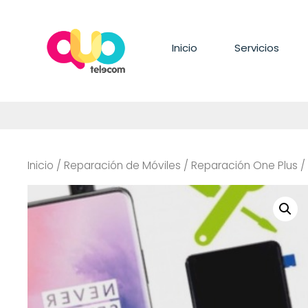
Saltar
al
contenido
Inicio
Servicios
Inicio
/
Reparación de Móviles
/
Reparación One Plus
/