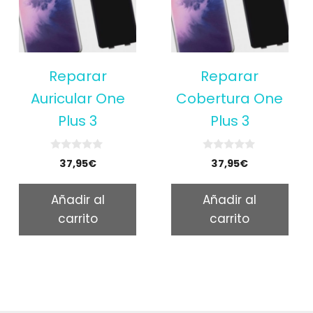
Reparar
Reparar
Auricular One
Cobertura One
Plus 3
Plus 3
0
0
37,95
€
37,95
€
o
o
u
u
t
t
Añadir al
Añadir al
o
o
f
f
carrito
carrito
5
5