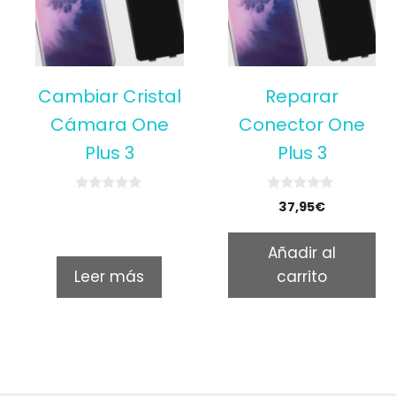
Cambiar Cristal
Reparar
Cámara One
Conector One
Plus 3
Plus 3
0
0
37,95
€
o
o
u
u
t
t
Añadir al
o
o
f
f
Leer más
carrito
5
5