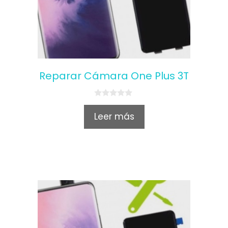
Reparar Cámara One Plus 3T
0
o
Leer más
u
t
o
f
5