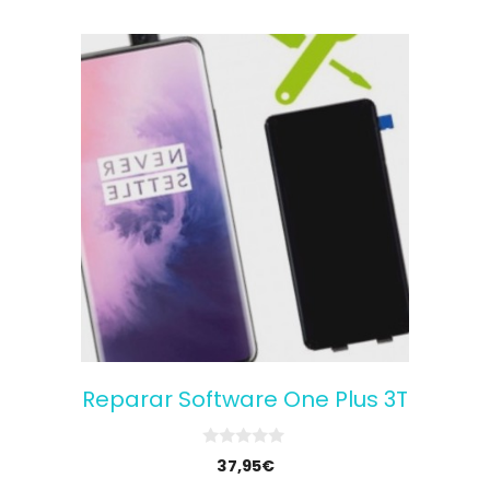
Reparar Software One Plus 3T
0
37,95
€
o
u