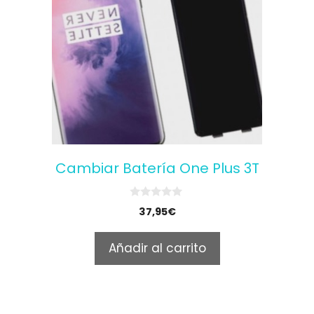
Cambiar Batería One Plus 3T
0
37,95
€
o
u
t
Añadir al carrito
o
f
5