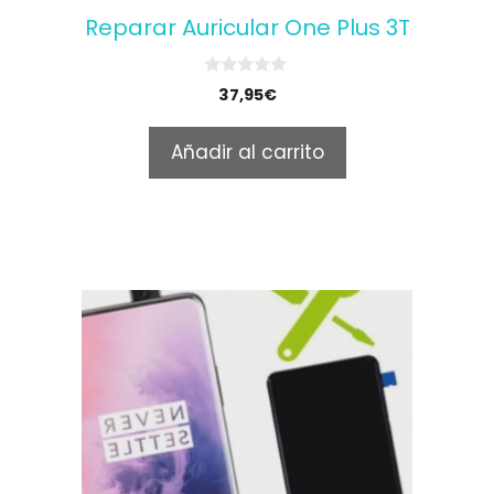
Reparar Auricular One Plus 3T
0
37,95
€
o
u
t
Añadir al carrito
o
f
5