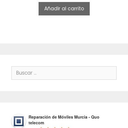
t
Añadir al carrito
o
f
5
Buscar:
Reparación de Móviles Murcia - Quo
telecom