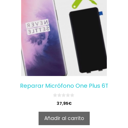
Reparar Micrófono One Plus 6T
0
37,95
€
o
u
t
Añadir al carrito
o
f
5