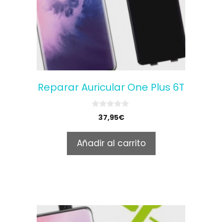
Reparar Auricular One Plus 6T
0
37,95
€
o
u
t
Añadir al carrito
o
f
5