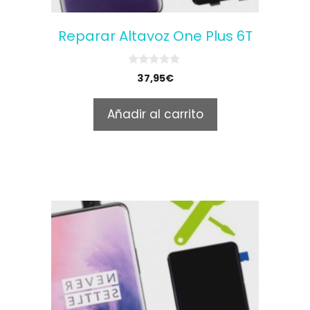
Reparar Altavoz One Plus 6T
0
37,95
€
o
u
t
Añadir al carrito
o
f
5