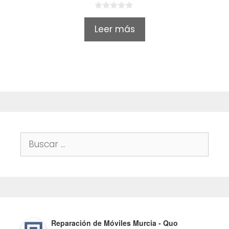
0
o
Leer más
u
t
o
f
5
Buscar:
Reparación de Móviles Murcia - Quo