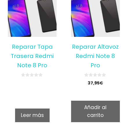
Reparar Tapa
Reparar Altavoz
Trasera Redmi
Redmi Note 8
Note 8 Pro
Pro
0
0
37,95
€
o
o
u
u
t
t
o
o
f
f
5
5
Añadir al
Leer más
carrito