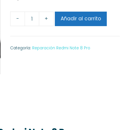
-
+
Añadir al carrito
Cambiar
Batería
Redmi
Note
Categoría:
Reparación Redmi Note 8 Pro
8
Pro
cantidad