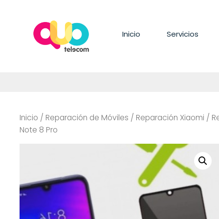
Saltar
al
contenido
Inicio
Servicios
Inicio
/
Reparación de Móviles
/
Reparación Xiaomi
/
R
Note 8 Pro