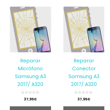
Reparar
Reparar
Micrófono
Conector
Samsung A3
Samsung A3
2017/ A320
2017/ A320
0
0
37,95
€
37,95
€
o
o
u
u
t
t