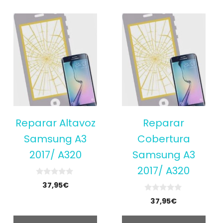
Reparar Altavoz
Reparar
Samsung A3
Cobertura
2017/ A320
Samsung A3
2017/ A320
0
37,95
€
o
u
0
37,95
€
t
o
o
u
f
t