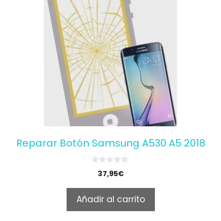
Reparar Botón Samsung A530 A5 2018
0
37,95
€
o
u
t
Añadir al carrito
o
f
5