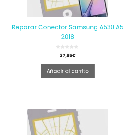
Reparar Conector Samsung A530 A5
2018
0
37,95
€
o
u
t
Añadir al carrito
o
f
5