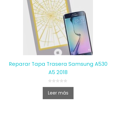
Reparar Tapa Trasera Samsung A530
A5 2018
0
o
Leer más
u
t
o
f
5