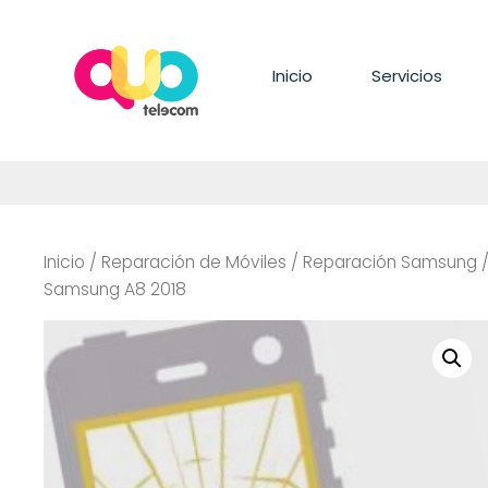
Saltar
al
contenido
Inicio
Servicios
Inicio
/
Reparación de Móviles
/
Reparación Samsung
Samsung A8 2018