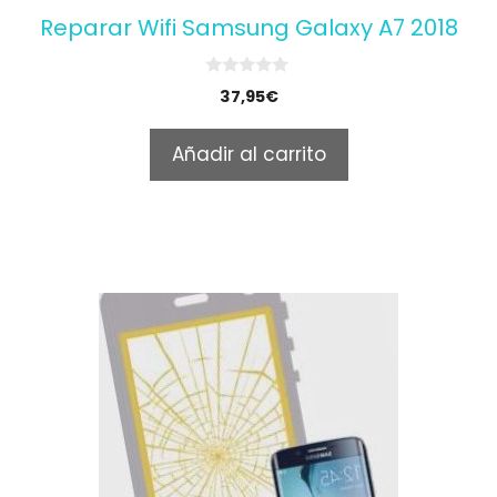
Reparar Wifi Samsung Galaxy A7 2018
0
37,95
€
o
u
t
Añadir al carrito
o
f
5