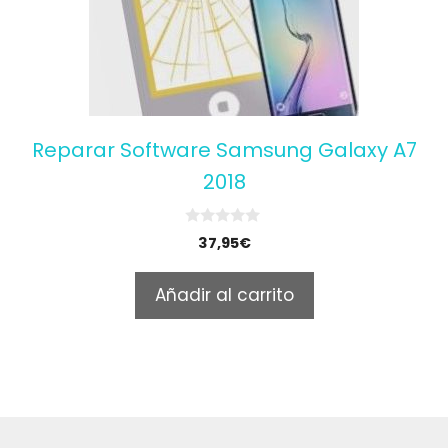
Reparar Software Samsung Galaxy A7
2018
0
37,95
€
o
u
t
Añadir al carrito
o
f
5