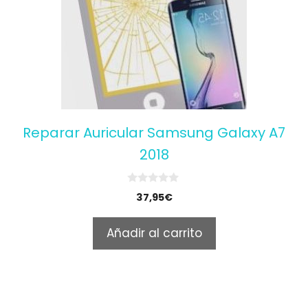
Reparar Auricular Samsung Galaxy A7
2018
0
37,95
€
o
u
t
Añadir al carrito
o
f
5