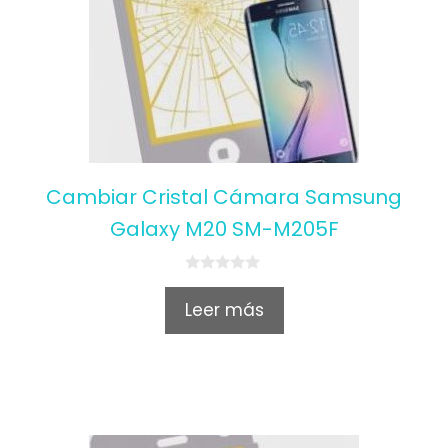
Cambiar Cristal Cámara Samsung
Galaxy M20 SM-M205F
0
o
Leer más
u
t
o
f
5