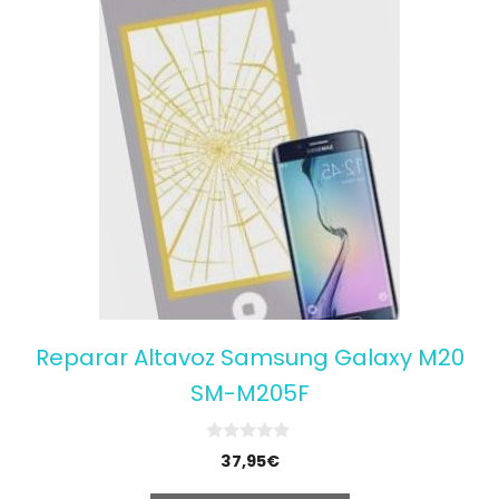
Reparar Altavoz Samsung Galaxy M20
SM-M205F
0
37,95
€
o
u