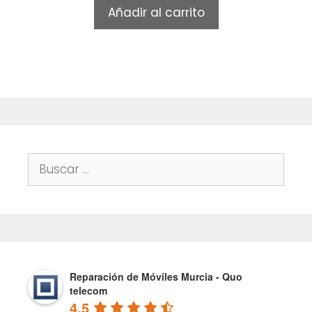
t
Añadir al carrito
o
f
5
Buscar:
Reparación de Móviles Murcia - Quo
telecom
4.5