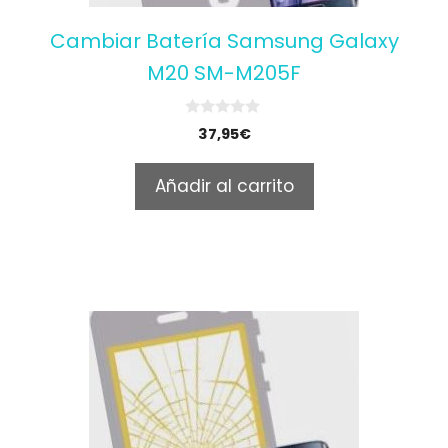
Cambiar Batería Samsung Galaxy
M20 SM-M205F
0
37,95
€
o
u
t
Añadir al carrito
o
f
5