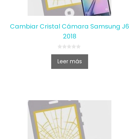
Cambiar Cristal Cámara Samsung J6
2018
0
o
Leer más
u
t
o
f
5