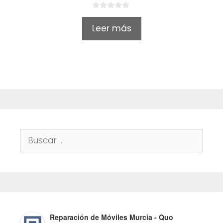
0
o
Leer más
u
t
o
f
5
Buscar:
Reparación de Móviles Murcia - Quo