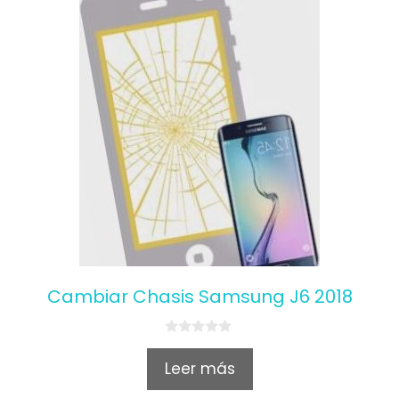
Cambiar Chasis Samsung J6 2018
0
o
Leer más
u
t
o