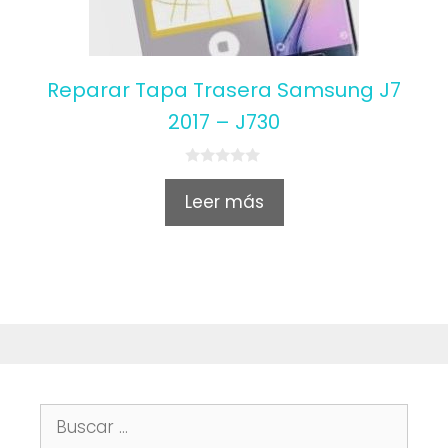
Reparar Tapa Trasera Samsung J7
2017 – J730
0
o
Leer más
u
t
o
f
5
Buscar: