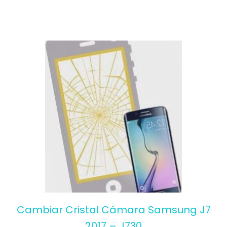
5
Cambiar Cristal Cámara Samsung J7
2017 – J730