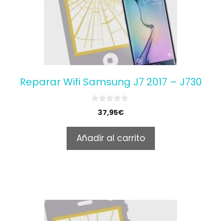
Reparar Wifi Samsung J7 2017 – J730
0
37,95
€
o
u
t
Añadir al carrito
o
f
5