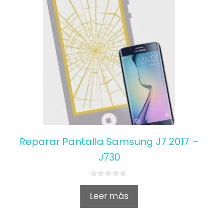
Reparar Pantalla Samsung J7 2017 –
J730
0
o
Leer más
u
t
o
f