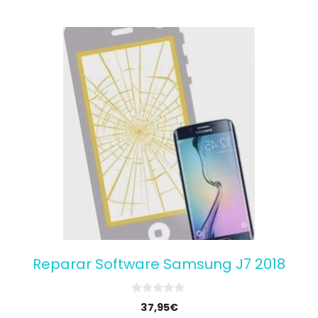
Reparar Software Samsung J7 2018
0
37,95
€
o