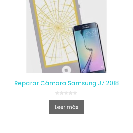
Reparar Cámara Samsung J7 2018
0
o
Leer más
u
t
o
f
5