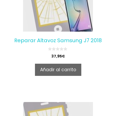
Reparar Altavoz Samsung J7 2018
0
37,95
€
o
u
t
Añadir al carrito
o
f
5