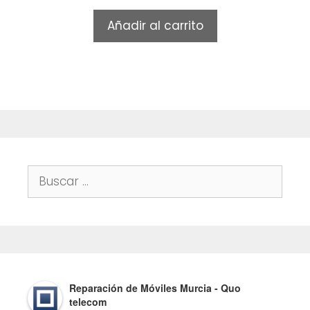
u
t
Añadir al carrito
o
f
5
Buscar:
Reparación de Móviles Murcia - Quo
telecom