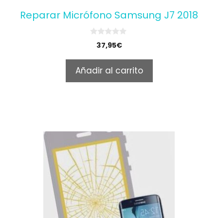
Reparar Micrófono Samsung J7 2018
0
37,95
€
o
u
t
Añadir al carrito
o
f
5