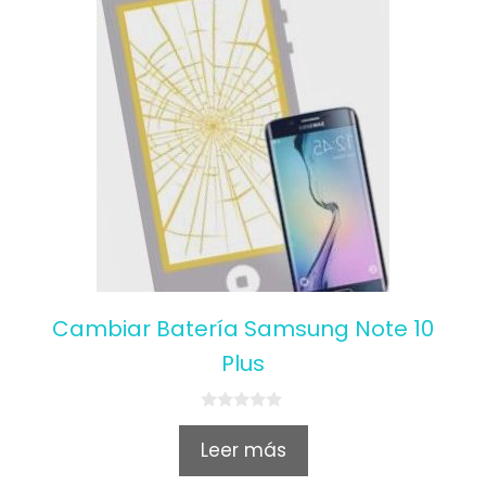
Cambiar Batería Samsung Note 10
Plus
0
o
Leer más
u
t
o