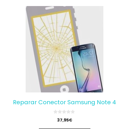
Reparar Conector Samsung Note 4
0
37,95
€
o
u