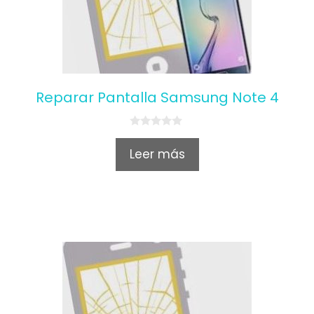
Reparar Pantalla Samsung Note 4
0
o
Leer más
u
t
o
f
5