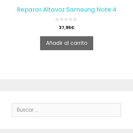
Reparar Altavoz Samsung Note 4
0
37,95
€
o
u
t
Añadir al carrito
o
f
5
Buscar: