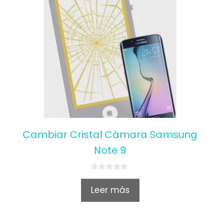
Cambiar Cristal Cámara Samsung
Note 9
0
o
Leer más
u
t
o
f
5