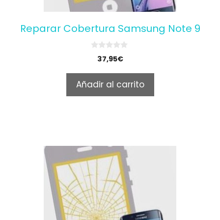
Reparar Cobertura Samsung Note 9
0
37,95
€
o
u
t
Añadir al carrito
o
f
5