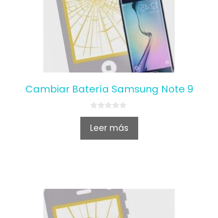
Cambiar Batería Samsung Note 9
0
o
Leer más
u
t
o
f
5