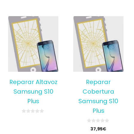
Reparar Altavoz
Reparar
Samsung S10
Cobertura
Plus
Samsung S10
Plus
0
o
u
0
37,95
€
t
o