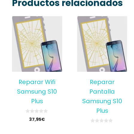
Productos relacionados
Reparar Wifi
Reparar
Samsung S10
Pantalla
Plus
Samsung S10
Plus
0
37,95
€
o
u
0
t
o