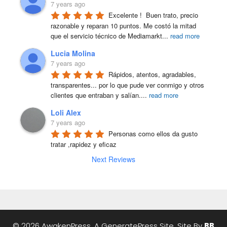
7 years ago
Excelente !  Buen trato, precio 
razonable y reparan 10 puntos. Me costó la mitad 
que el servicio técnico de Mediamarkt
...
read more
Lucia Molina
7 years ago
Rápidos, atentos, agradables, 
transparentes... por lo que pude ver conmigo y otros 
clientes que entraban y salían.
...
read more
Loli Alex
7 years ago
Personas como ellos da gusto 
tratar ,rapidez y eficaz
Next Reviews
© 2026 AwakenPress, A
GeneratePress
Site. Site By
BB