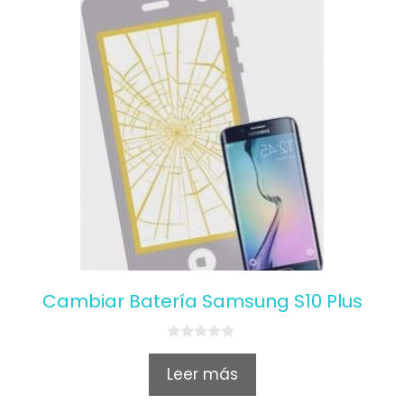
Cambiar Batería Samsung S10 Plus
0
o
Leer más
u
t
o