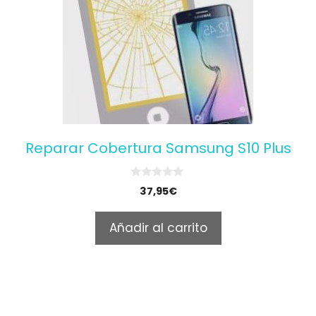
Reparar Cobertura Samsung S10 Plus
0
37,95
€
o
u
t
Añadir al carrito
o
f
5