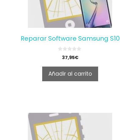
Reparar Software Samsung S10
0
37,95
€
o
u
t
Añadir al carrito
o
f
5