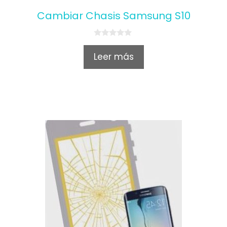
Cambiar Chasis Samsung S10
0
o
Leer más
u
t
o
f
5