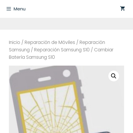
Saltar
Menu
al
contenido
Inicio
/
Reparación de Móviles
/
Reparación
Samsung
/
Reparación Samsung S10
/ Cambiar
Batería Samsung S10