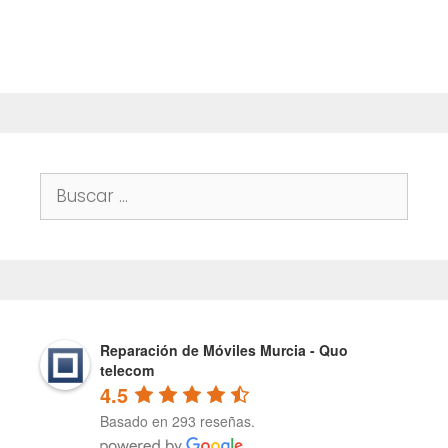
o
f
5
Buscar:
Reparación de Móviles Murcia - Quo
telecom
4.5
Basado en 293 reseñas.