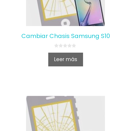
Cambiar Chasis Samsung S10
0
o
Leer más
u
t
o
f
5