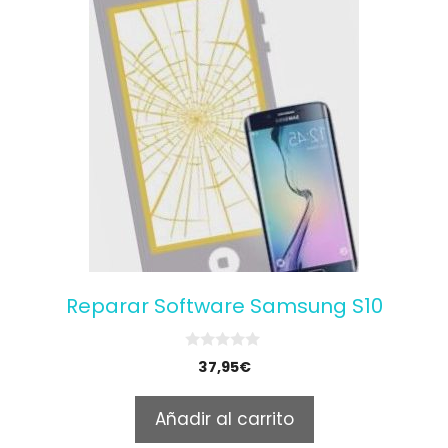
Reparar Software Samsung S10
0
37,95
€
o
u
t
Añadir al carrito
o
f
5