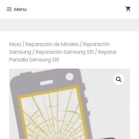
Saltar
Menu
al
contenido
Inicio
/
Reparación de Móviles
/
Reparación
Samsung
/
Reparación Samsung S10
/ Reparar
Pantalla Samsung S10