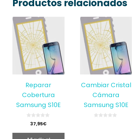
Productos relacionados
Reparar
Cambiar Cristal
Cobertura
Cámara
Samsung S10E
Samsung S10E
0
0
37,95
€
o
o
u
u
t
t