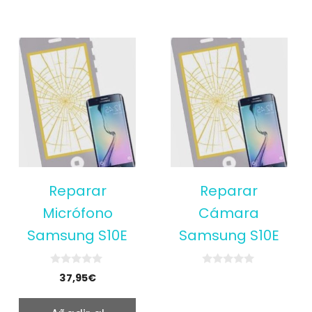
Reparar
Reparar
Micrófono
Cámara
Samsung S10E
Samsung S10E
0
0
37,95
€
o
o
u
u
t
t