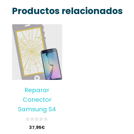
Productos relacionados
Reparar
Conector
Samsung S4
0
37,95
€
o
u