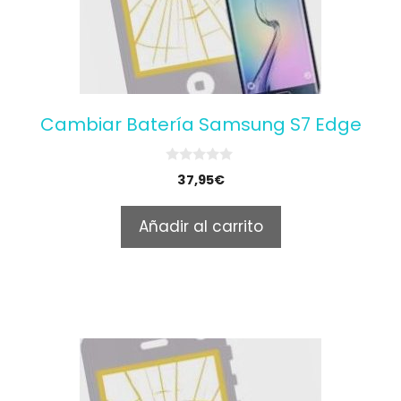
Cambiar Batería Samsung S7 Edge
0
37,95
€
o
u
t
Añadir al carrito
o
f
5