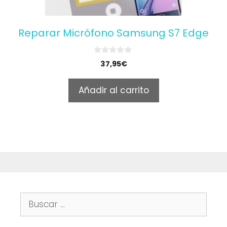
Reparar Micrófono Samsung S7 Edge
0
37,95
€
o
u
t
Añadir al carrito
o
f
5
Buscar: