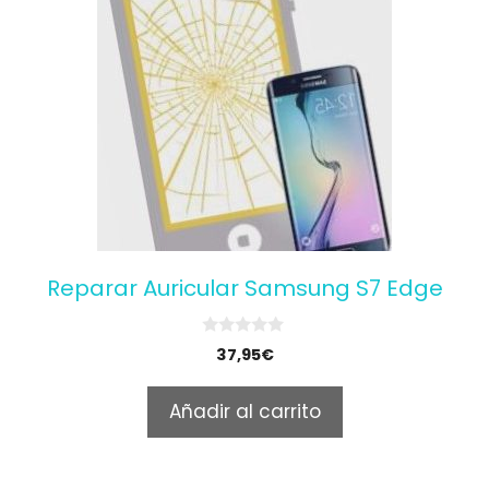
Reparar Auricular Samsung S7 Edge
0
37,95
€
o
u
t
Añadir al carrito
o
f
5