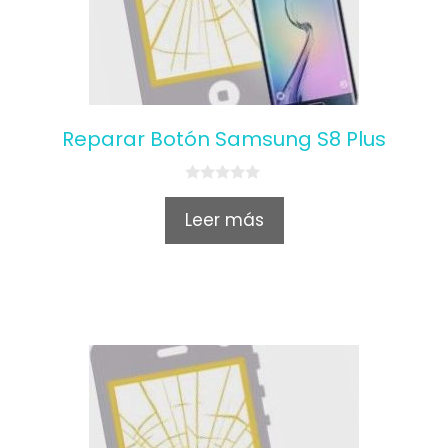
Reparar Botón Samsung S8 Plus
0
o
Leer más
u
t
o
f
5