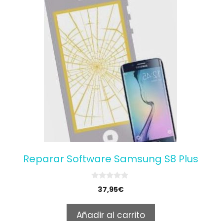
Reparar Software Samsung S8 Plus
0
37,95
€
o
u
t
Añadir al carrito
o
f