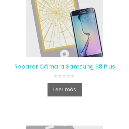
Reparar Cámara Samsung S8 Plus
0
o
Leer más
u
t
o
f
5