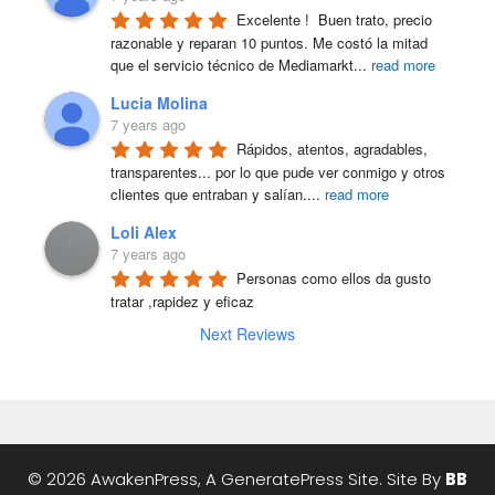
Excelente !  Buen trato, precio 
razonable y reparan 10 puntos. Me costó la mitad 
que el servicio técnico de Mediamarkt
...
read more
Lucia Molina
7 years ago
Rápidos, atentos, agradables, 
transparentes... por lo que pude ver conmigo y otros 
clientes que entraban y salían.
...
read more
Loli Alex
7 years ago
Personas como ellos da gusto 
tratar ,rapidez y eficaz
Next Reviews
© 2026 AwakenPress, A
GeneratePress
Site. Site By
BB