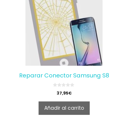
Reparar Conector Samsung S8
0
37,95
€
o
u
t
Añadir al carrito
o
f
5