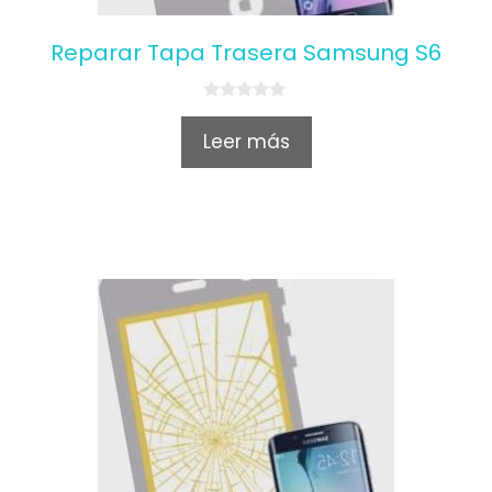
Reparar Tapa Trasera Samsung S6
0
o
Leer más
u
t
o
f
5