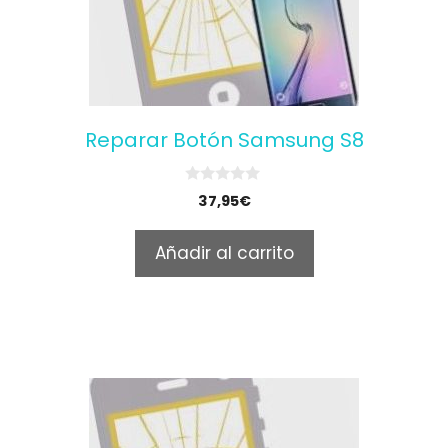
Reparar Botón Samsung S8
0
37,95
€
o
u
t
Añadir al carrito
o
f
5