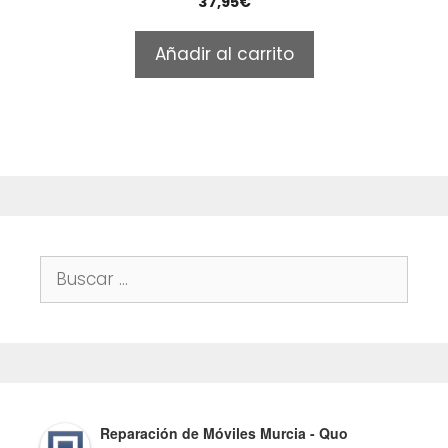
37,95
€
o
u
t
Añadir al carrito
o
f
5
Buscar:
Reparación de Móviles Murcia - Quo