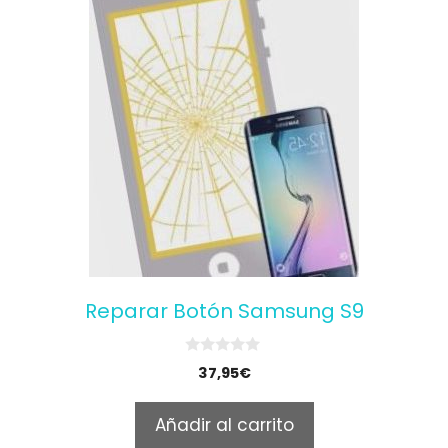
Reparar Botón Samsung S9
0
37,95
€
o
u
t
Añadir al carrito
o
f