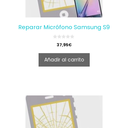
Reparar Micrófono Samsung S9
0
37,95
€
o
u
t
Añadir al carrito
o
f
5