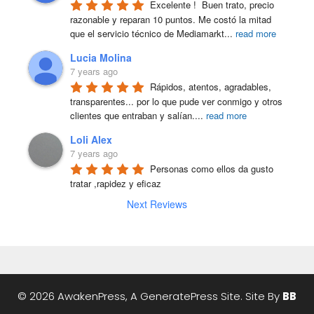
Excelente !  Buen trato, precio 
razonable y reparan 10 puntos. Me costó la mitad 
que el servicio técnico de Mediamarkt
...
read more
Lucia Molina
7 years ago
Rápidos, atentos, agradables, 
transparentes... por lo que pude ver conmigo y otros 
clientes que entraban y salían.
...
read more
Loli Alex
7 years ago
Personas como ellos da gusto 
tratar ,rapidez y eficaz
Next Reviews
© 2026 AwakenPress, A
GeneratePress
Site. Site By
BB