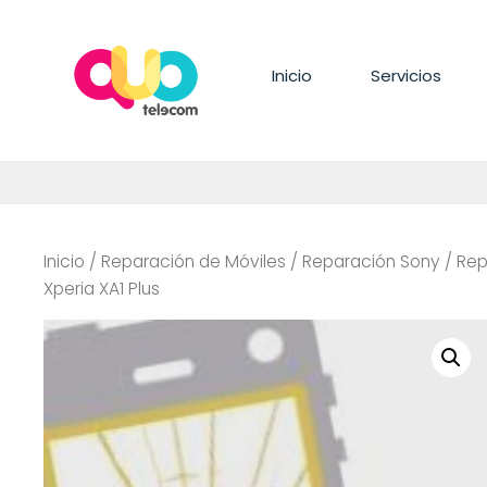
Saltar
al
contenido
Inicio
Servicios
Inicio
/
Reparación de Móviles
/
Reparación Sony
/
Rep
Xperia XA1 Plus