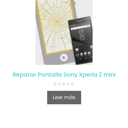
Reparar Pantalla Sony Xperia Z mini
0
o
Leer más
u
t
o
f
5