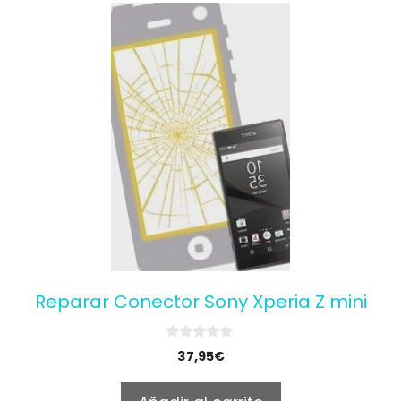
Reparar Conector Sony Xperia Z mini
0
37,95
€
o
u
t
o