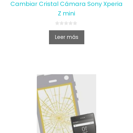
Cambiar Cristal Cámara Sony Xperia
Z mini
0
o
Leer más
u
t
o
f
5