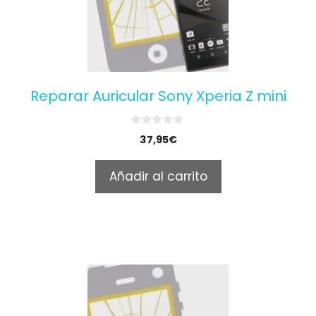
Reparar Auricular Sony Xperia Z mini
0
37,95
€
o
u
t
Añadir al carrito
o
f
5